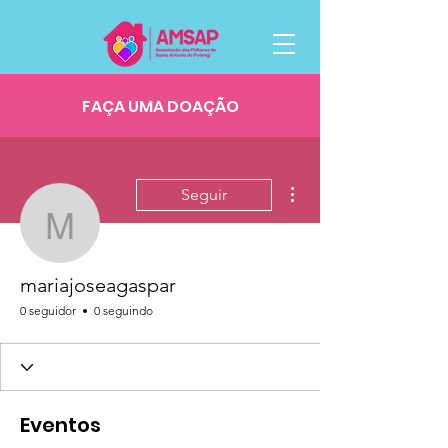
FAÇA UMA DOAÇÃO
Mais ações
Seguir
mariajoseagaspar
mariajoseagaspar
0 seguidor
0 seguindo
Eventos