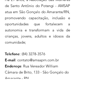
de Santo Antônio do Potengi - AMSAP
atua em São Gonçalo do Amarante/RN,
promovendo capacitação, inclusão e
oportunidades que fortalecem a
autonomia e transformam a vida de
crianças, jovens, adultos e idosos da
comunidade;
Telefone
:
(84) 3278-3576
E-mail
:
contato@amsaprn.com.br
Endereço
:
Rua Vereador William
Câmara de Brito, 133 - São Gonçalo do
Amarante - RN
59297-456
, Brasil
Inscreva-se na nossa