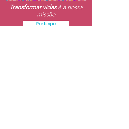
Transformar vidas
é a nossa
missão
Participe
A AMSAP
Há 29 anos, a Associação das Mulheres
de Santo Antônio do Potengi - AMSAP
atua em São Gonçalo do Amarante/RN,
promovendo capacitação, inclusão e
oportunidades que fortalecem a
autonomia e transformam a vida de
crianças, jovens, adultos e idosos da
comunidade;
Telefone
:
(84) 3278-3576