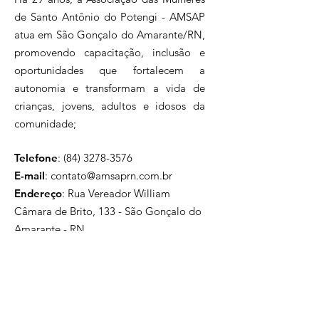
de Santo Antônio do Potengi - AMSAP
atua em São Gonçalo do Amarante/RN,
promovendo capacitação, inclusão e
oportunidades que fortalecem a
autonomia e transformam a vida de
crianças, jovens, adultos e idosos da
comunidade;
Telefone
:
(84) 3278-3576
E-mail
:
contato@amsaprn.com.br
Endereço
:
Rua Vereador William
Câmara de Brito, 133 - São Gonçalo do
Amarante - RN
59297-456
, Brasil
Inscreva-se na nossa