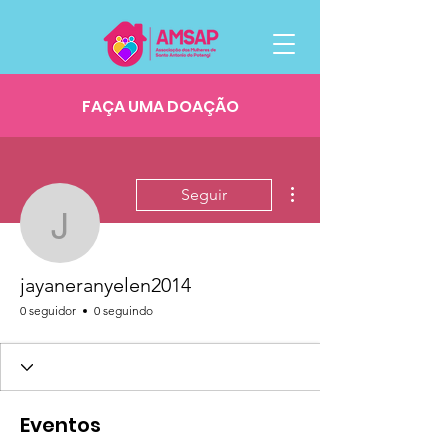
FAÇA UMA DOAÇÃO
Mais ações
Seguir
jayaneranyelen2014
jayaneranyelen2014
0 seguidor
0 seguindo
Eventos