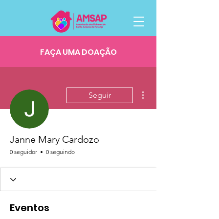
FAÇA UMA DOAÇÃO
Mais ações
Seguir
Janne Mary Cardozo
0 seguidor
0 seguindo
Eventos