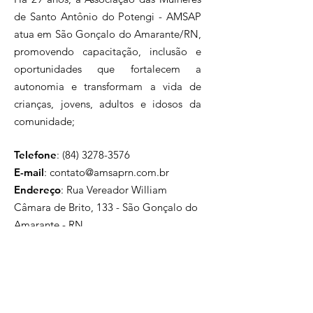
de Santo Antônio do Potengi - AMSAP
atua em São Gonçalo do Amarante/RN,
promovendo capacitação, inclusão e
oportunidades que fortalecem a
autonomia e transformam a vida de
crianças, jovens, adultos e idosos da
comunidade;
Telefone
:
(84) 3278-3576
E-mail
:
contato@amsaprn.com.br
Endereço
:
Rua Vereador William
Câmara de Brito, 133 - São Gonçalo do
Amarante - RN
59297-456
, Brasil
Inscreva-se na nossa