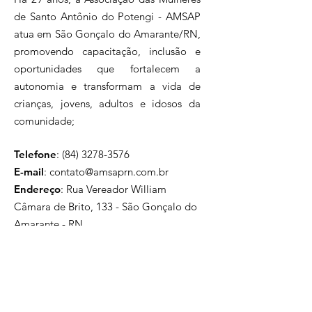
de Santo Antônio do Potengi - AMSAP
atua em São Gonçalo do Amarante/RN,
promovendo capacitação, inclusão e
oportunidades que fortalecem a
autonomia e transformam a vida de
crianças, jovens, adultos e idosos da
comunidade;
Telefone
:
(84) 3278-3576
E-mail
:
contato@amsaprn.com.br
Endereço
:
Rua Vereador William
Câmara de Brito, 133 - São Gonçalo do
Amarante - RN
59297-456
, Brasil
Inscreva-se na nossa