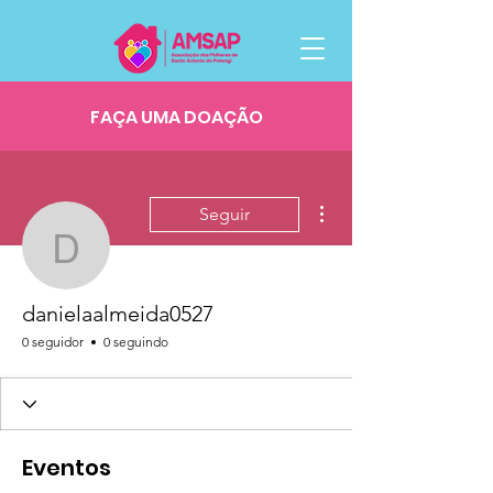
FAÇA UMA DOAÇÃO
Mais ações
Seguir
danielaalmeida0527
danielaalmeida0527
0 seguidor
0 seguindo
Eventos