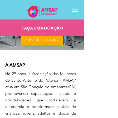
Termo de fomento n° 09/2024 - SETHAS/RN
Termo de fomento n° 13/2024 - SETHAS/RN
FAÇA UMA DOAÇÃO
Termo de colaboração 9/2025 - SETHAS/RN
A AMSAP
Há 29 anos, a Associação das Mulheres
de Santo Antônio do Potengi - AMSAP
atua em São Gonçalo do Amarante/RN,
promovendo capacitação, inclusão e
oportunidades que fortalecem a
autonomia e transformam a vida de
crianças, jovens, adultos e idosos da