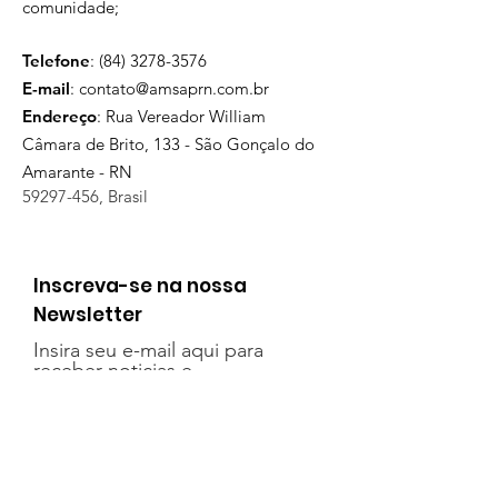
comunidade;
Telefone
:
(84) 3278-3576
E-mail
:
contato@amsaprn.com.br
Endereço
:
Rua Vereador William
Câmara de Brito, 133 - São Gonçalo do
Amarante - RN
59297-456
, Brasil
Inscreva-se na nossa
Newsletter
Insira seu e-mail aqui para
receber noticias e
informações sobre as ações
da AMSAP
Inscrever