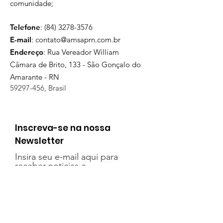
comunidade;
Telefone
:
(84) 3278-3576
E-mail
:
contato@amsaprn.com.br
Endereço
:
Rua Vereador William
Câmara de Brito, 133 - São Gonçalo do
Amarante - RN
59297-456
, Brasil
Inscreva-se na nossa
Newsletter
Insira seu e-mail aqui para
receber noticias e
informações sobre as ações
da AMSAP
Inscrever