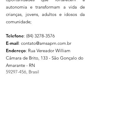
autonomia e transformam a vida de
crianças, jovens, adultos e idosos da
comunidade;
Telefone
:
(84) 3278-3576
E-mail
:
contato@amsaprn.com.br
Endereço
:
Rua Vereador William
Câmara de Brito, 133 - São Gonçalo do
Amarante - RN
59297-456
, Brasil
Inscreva-se na nossa
Newsletter
Insira seu e-mail aqui para
receber noticias e
informações sobre as ações
da AMSAP