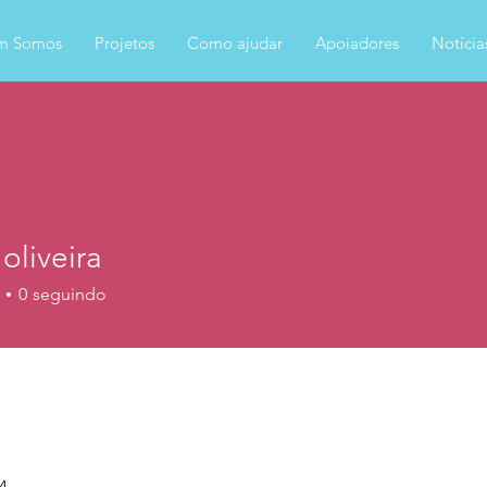
m Somos
Projetos
Como ajudar
Apoiadores
Notícia
 oliveira
0
seguindo
24