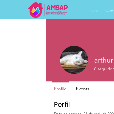
Início
Que
arthur
0
seguidor
Profile
Events
Perfil
Data de entrada: 21 de mai. de 20